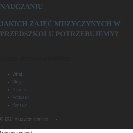
NAUCZANIU
­­JAKICH ZAJĘĆ MUZYCZYNYCH W
PRZEDSZKOLU POTRZEBUJEMY?
Mapa strony
Newsletter
Witaj
Blog
O mnie
Podcast
Kontakt
© 2021 muzycznie.online
Manage consent