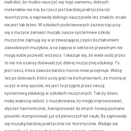
nadrobić, bo trudno nauczyć się tego samemu, dobrych
materiałów nie ma, bo rzecz jest bardziej praktyczna niż
teoretyczna, a naprawdę dobrego nauczyciela tez znaleźć wcale
nie jest tak łatwo. W szkołach podstawowych zazwyczaj uczy
się o muzyce zamiast muzyki, nasze systemowe szkoły
muzyczne zajmują się w przeważającej części kształceniem
zawodowych muzyków, a na zajęcia w sektorze prywatnym nie
mogą sobie pozwolić wszyscy.
I okazuje się, że wiele osób przez
to nie ma szansy doświadczyć dobrej muzycznej edukacji. To
jest rzecz, która zawsze bardzo mocno mnie przejmuje. Widzę
też po dzieciach, które uczę grać na instrumentach, że można je
uczyć w inny sposób, niż jest to przyjęte przez naszą
systemową edukację w szkołach muzycznych. Tak by dzieci
miały większą radość z muzykowania, by mogły improwizować,
słyszeć harmonicznie, transponować do innych tonacji poznane
piosenki i komponować już od pierwszych lat nauki. By zajmowały
się muzyką bardziej praktycznie niż teoretycznie. Wydaje się