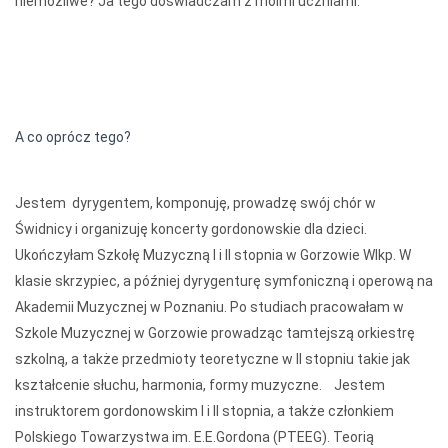
niemożliwe? Ja tego doświadczam z moimi uczniami.
A co oprócz tego?
Jestem
dyrygentem, komponuję, prowadzę swój chór w
Świdnicy i organizuję koncerty gordonowskie dla dzieci.
Ukończyłam Szkołę Muzyczną I i II stopnia w Gorzowie Wlkp. W
klasie skrzypiec, a później dyrygenturę symfoniczną i operową na
Akademii Muzycznej w Poznaniu. Po studiach pracowałam w
Szkole Muzycznej w Gorzowie prowadząc tamtejszą orkiestrę
szkolną, a także przedmioty teoretyczne w II stopniu takie jak
kształcenie słuchu, harmonia, formy muzyczne.
Jestem
instruktorem gordonowskim I i II stopnia, a także członkiem
Polskiego Towarzystwa im. E.E.Gordona (PTEEG). Teorią