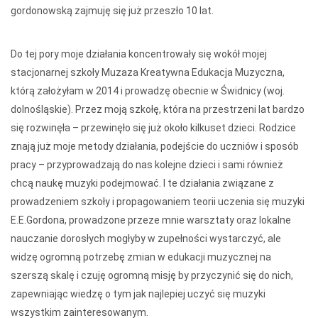
gordonowską zajmuję się już przeszło 10 lat.
Do tej pory moje działania koncentrowały się wokół mojej
stacjonarnej szkoły Muzaza Kreatywna Edukacja Muzyczna,
którą założyłam w 2014 i prowadzę obecnie w Świdnicy (woj.
dolnośląskie). Przez moją szkołę, która na przestrzeni lat bardzo
się rozwinęła – przewinęło się już około kilkuset dzieci. Rodzice
znają już moje metody działania, podejście do uczniów i sposób
pracy – przyprowadzają do nas kolejne dzieci i sami również
chcą naukę muzyki podejmować. I te działania związane z
prowadzeniem szkoły i propagowaniem teorii uczenia się muzyki
E.E.Gordona, prowadzone przeze mnie warsztaty oraz lokalne
nauczanie dorosłych mogłyby w zupełności wystarczyć, ale
widzę ogromną potrzebę zmian w edukacji muzycznej na
szerszą skalę i czuję ogromną misję by przyczynić się do nich,
zapewniając wiedzę o tym jak najlepiej uczyć się muzyki
wszystkim zainteresowanym.