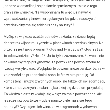
jeszcze w asymilacji na poziomie rytmicznym, to nic z tego
grania nie wyniknie. Nie wspominam tu więc już nawet o
wprowadzaniu rytmów nieregularnych, bo gdzie nauczyciel
przedszkolny ma się takich rzeczy nauczyć?
Myślę, że większa część rodziców zakłada, że dzieci będą
dobrze rozwijane muzycznie w placówkach przedszkolnych. No
przecież jest jakiś program? Ktoś nad tym czuwa? Ktoś jest za
to odpowiedzialny? No cóż. Ja tu tylko zaznaczam, że wcale nie
powinniśmy tego przyjmować za pewnik i na pewno trzeba te
rzeczy weryfikować. Wyglądać to bowiem może bardzo różnie w
zależności od przedszkola i osób, które w nim pracują. Od
kompetencji muzycznych tych osób, ale także ich świadomości,
które z muzycznych działań najbardziej się dzieciom przysłużą.
Ta wiedza niestety wydaje się wciąż za mało powszechna. Ale –
jeszcze raz powtórzę – gdzie nauczyciele mają się tego
nauczyć? Czy to jest ich wina, ze w programach wychowania