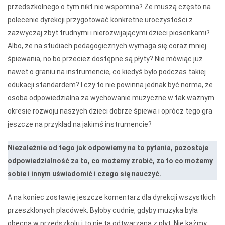
przedszkolnego o tym nikt nie wspomina? Że muszą często na
polecenie dyrekcji przygotować konkretne uroczystości z
zazwyczaj zbyt trudnymi i nierozwijającymi dzieci piosenkami?
Albo, że na studiach pedagogicznych wymaga się coraz mniej
śpiewania, no bo przecież dostępne są płyty? Nie mówiąc już
nawet o graniu na instrumencie, co kiedyś było podczas takiej
edukacji standardem? I czy to nie powinna jednak być norma, że
osoba odpowiedzialna za wychowanie muzyczne w tak ważnym
okresie rozwoju naszych dzieci dobrze śpiewa i oprócz tego gra
jeszcze na przykład na jakimś instrumencie?
Niezależnie od tego jak odpowiemy na to pytania, pozostaje
odpowiedzialność za to, co możemy zrobić, za to co możemy
sobie i innym uświadomić i czego się nauczyć.
A na koniec zostawię jeszcze komentarz dla dyrekcji wszystkich
przeszklonych placówek. Byłoby cudnie, gdyby muzyka była
obecna w przedszkolu i to nie ta odtwarzana z płyt. Nie każmy