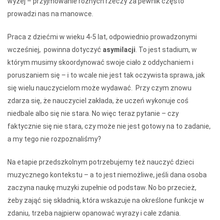
wyżej – przyjmowanie różnych rzeczy za pewnik często
prowadzi nas na manowce.
Praca z dziećmi w wieku 4-5 lat, odpowiednio prowadzonymi
wcześniej, powinna dotyczyć
asymilacji
. To jest stadium, w
którym musimy skoordynować swoje ciało z oddychaniem i
poruszaniem się – i to wcale nie jest tak oczywista sprawa, jak
się wielu nauczycielom może wydawać. Przy czym znowu
zdarza się, że nauczyciel zakłada, że uczeń wykonuje coś
niedbale albo się nie stara. No więc teraz pytanie – czy
faktycznie się nie stara, czy może nie jest gotowy na to zadanie,
a my tego nie rozpoznaliśmy?
Na etapie przedszkolnym potrzebujemy też nauczyć dzieci
muzycznego kontekstu – a to jest niemożliwe, jeśli dana osoba
zaczyna naukę muzyki zupełnie od podstaw. No bo przecież,
żeby zająć się składnią, która wskazuje na określone funkcje w
zdaniu, trzeba najpierw opanować wyrazy i całe zdania.