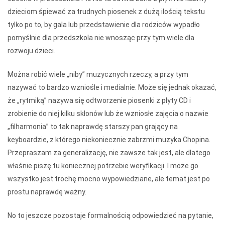
dzieciom śpiewać za trudnych piosenek z dużą ilością tekstu
tylko po to, by gala lub przedstawienie dla rodziców wypadło
pomyślnie dla przedszkola nie wnosząc przy tym wiele dla
rozwoju dzieci.
Można robić wiele „niby” muzycznych rzeczy, a przy tym
nazywać to bardzo wzniośle i medialnie. Może się jednak okazać,
że „rytmiką” nazywa się odtworzenie piosenki z płyty CD i
zrobienie do niej kilku skłonów lub że wzniosłe zajęcia o nazwie
„filharmonia” to tak naprawdę starszy pan grający na
keyboardzie, z którego niekoniecznie zabrzmi muzyka Chopina.
Przepraszam za generalizację, nie zawsze tak jest, ale dlatego
właśnie piszę tu koniecznej potrzebie weryfikacji. I może go
wszystko jest trochę mocno wypowiedziane, ale temat jest po
prostu naprawdę ważny.
No to jeszcze pozostaje formalnością odpowiedzieć na pytanie,