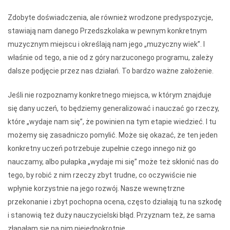
Zdobyte doświadczenia, ale również wrodzone predyspozycje,
stawiają nam danego Przedszkolaka w pewnym konkretnym
muzycznym miejscu i określają nam jego „muzyczny wiek”. I
właśnie od tego, a nie od z góry narzuconego programu, zależy
dalsze podjęcie przez nas działań. To bardzo ważne założenie.
Jeśli nie rozpoznamy konkretnego miejsca, w którym znajduje
się dany uczeń, to będziemy generalizować i nauczać go rzeczy,
które „wydaje nam się”, że powinien na tym etapie wiedzieć. I tu
możemy się zasadniczo pomylić. Może się okazać, że ten jeden
konkretny uczeń potrzebuje zupełnie czego innego niż go
nauczamy, albo pułapka „wydaje mi się” może też skłonić nas do
tego, by robić z nim rzeczy zbyt trudne, co oczywiście nie
wpłynie korzystnie na jego rozwój. Nasze wewnętrzne
przekonanie i zbyt pochopna ocena, często działają tu na szkodę
i stanowią też duży nauczycielski błąd. Przyznam też, że sama
złapałam się na nim niejednokrotnie.