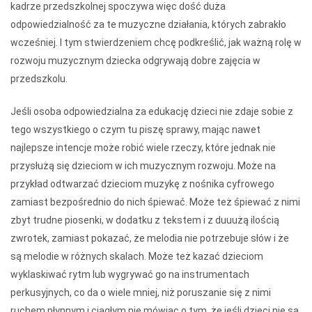
kadrze przedszkolnej spoczywa więc dość duża
odpowiedzialność za te muzyczne działania, których zabrakło
wcześniej. I tym stwierdzeniem chcę podkreślić, jak ważną rolę w
rozwoju muzycznym dziecka odgrywają dobre zajęcia w
przedszkolu.
Jeśli osoba odpowiedzialna za edukację dzieci nie zdaje sobie z
tego wszystkiego o czym tu piszę sprawy, mając nawet
najlepsze intencje może robić wiele rzeczy, które jednak nie
przysłużą się dzieciom w ich muzycznym rozwoju. Może na
przykład odtwarzać dzieciom muzykę z nośnika cyfrowego
zamiast bezpośrednio do nich śpiewać. Może też śpiewać z nimi
zbyt trudne piosenki, w dodatku z tekstem i z duuużą ilością
zwrotek, zamiast pokazać, że melodia nie potrzebuje słów i że
są melodie w różnych skalach. Może też kazać dzieciom
wyklaskiwać rytm lub wygrywać go na instrumentach
perkusyjnych, co da o wiele mniej, niż poruszanie się z nimi
ruchem płynnym i ciągłym nie mówiąc o tym, że jeśli dzieci nie są