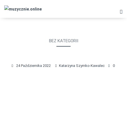
BEZ KATEGORII
­­JAKICH ZAJĘĆ MUZYCZYNYCH W
PRZEDSZKOLU POTRZEBUJEMY?
24 Października 2022
Katarzyna Szymko-Kawalec
0