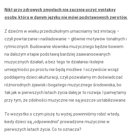
Nikt przy zdrowych zmysłach nie zacznie uczyć syntaksy
osoby, która w danym języku nie mówi podstawowych zwrotów.
Z dziećmi w wieku przedszkolnym umacniamy też imitację –
czyli powtarzanie i naśladowanie – głównie motywów tonalnych i
rytmicznych. Budowanie słownika muzycznego będzie bowiem
na dalszym etapie podstawą bardziej zaawansowanych
muzycznych działań, a bez tego te działania i kolejne
umiejętności po prostu nie będą możliwe. I oczywiście wciąż
poddajemy dzieci akulturacji, czyli pozwalamy im doświadczać
różnorodnych zjawisk i bogatego muzycznego środowiska, bo
tak jak w pierwszych latach życia dalej je to rozwija. I pamiętamy
przy tym, że zdolności muzyczne nie są jeszcze ustabilizowane.
To wszystko o czym piszę tu wyżej, powinniśmy robić wtedy,
kiedy dzieci są „odpowiednio” prowadzone muzycznie w
pierwszych latach życia. Co to oznacza?