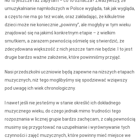
No to jeszcze raz zapytam – co to oznacza? Zważywszy, że
umuzykalnianie najmłodszych w Polsce wygląda, tak jak wygląda,
a często nie ma go też wcale, oraz zakładając, że kilkuletnie
dzieci może nie koniecznie „powinny”, ale mogłyby w tym wieku
znajdować się na jakimś konkretnym etapie – z wielkim
smutkiem, a zarazem pewnością ośmielę się stwierdzić, że
zdecydowana większość z nich jeszcze tam nie będzie. I to jest
drugie bardzo ważne założenie, które powinniśmy przyjąć.
Nasi przedszkolni uczniowie będą zapewne na niższych etapach
muzycznych, niż tego moglibyśmy się spodziewać wziąwszy
pod uwagę ich wiek chronologiczny.
I nawet jeśli nie jesteśmy w stanie określić ich dokładnego
muzycznego wieku, do czego jednak mimo trudności tego
rozpoznania w licznej grupie bardzo zachęcam, z całą pewnością
musimy się przygotować na uzupełnianie i wyrównywanie tych
czynności i zajęć muzycznych, które powinny mieć miejsce we