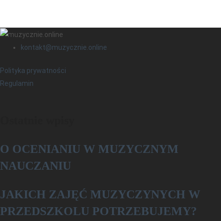
kontakt@muzycznie.online
Polityka prywatności
Regulamin
Ostatnie wpisy
O OCENIANIU W MUZYCZNYM
NAUCZANIU
­­JAKICH ZAJĘĆ MUZYCZYNYCH W
PRZEDSZKOLU POTRZEBUJEMY?