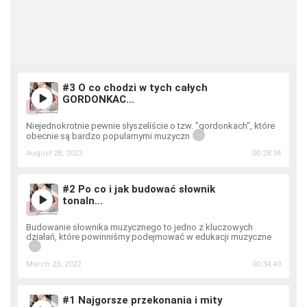
#3 O co chodzi w tych całych
GORDONKAC...
Niejednokrotnie pewnie słyszeliście o tzw. "gordonkach", które
...
obecnie są bardzo popularnymi muzyczn
August 28, 2023
00:28:34
#2 Po co i jak budować słownik
tonaln...
Budowanie słownika muzycznego to jedno z kluczowych
działań, które powinniśmy podejmować w edukacji muzyczne
...
March 23, 2022
00:34:49
#1 Najgorsze przekonania i mity