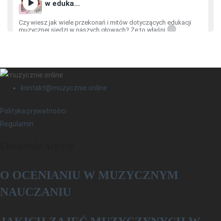
w eduka...
Czy wiesz jak wiele przekonań i mitów dotyczących edukacji
...
muzycznej siedzi w naszych głowach? Że to właśni
April 08, 2021
00:30:18
#0 Zapowiedź serii podcastów
kontakt@muzycznie.online
Zapraszam serdecznie na zupełnie nową serię podcastów o
...
dobrej edukacji muzycznej! Będzie o tym jak się uczy
Polityka prywatności
March 29, 2021
00:01:37
Regulamin
Ostatnie wpisy
O OCENIANIU W MUZYCZNYM
NAUCZANIU