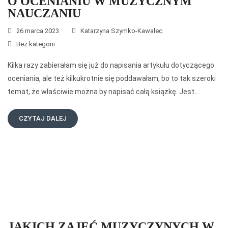
O OCENIANIU W MUZYCZNYM
NAUCZANIU
26 marca 2023
Katarzyna Szymko-Kawalec
Bez kategorii
Kilka razy zabierałam się już do napisania artykułu dotyczącego
oceniania, ale też kilkukrotnie się poddawałam, bo to tak szeroki
temat, że właściwie można by napisać całą książkę. Jest…
CZYTAJ DALEJ
­­JAKICH ZAJĘĆ MUZYCZYNYCH W