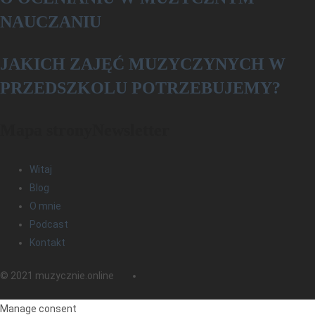
NAUCZANIU
­­JAKICH ZAJĘĆ MUZYCZYNYCH W
PRZEDSZKOLU POTRZEBUJEMY?
Mapa strony
Newsletter
Witaj
Blog
O mnie
Podcast
Kontakt
© 2021 muzycznie.online
Manage consent