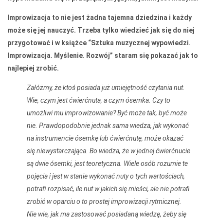
Improwizacja to nie jest żadna tajemna dziedzina i każdy
może się jej nauczyć. Trzeba tylko wiedzieć jak się do niej
przygotować i w książce “Sztuka muzycznej wypowiedzi.
Improwizacja. Myślenie. Rozwój” staram się pokazać jak to
najlepiej zrobić.
Załóżmy, że ktoś posiada już umiejętność czytania nut.
Wie, czym jest ćwierćnuta, a czym ósemka. Czy to
umożliwi mu improwizowanie? Być może tak, być może
nie. Prawdopodobnie jednak sama wiedza, jak wykonać
na instrumencie ósemkę lub ćwierćnutę, może okazać
się niewystarczająca. Bo wiedza, że w jednej ćwierćnucie
są dwie ósemki, jest teoretyczna. Wiele osób rozumie te
pojęcia i jest w stanie wykonać nuty o tych wartościach,
potrafi rozpisać, ile nut w jakich się mieści, ale nie potrafi
zrobić w oparciu o to prostej improwizacji rytmicznej.
Nie wie, jak ma zastosować posiadaną wiedzę, żeby się